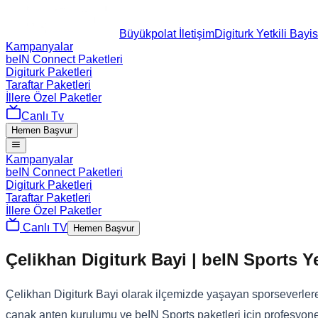
Büyükpolat İletişim
Digiturk Yetkili Bayis
Kampanyalar
beIN Connect Paketleri
Digiturk Paketleri
Taraftar Paketleri
İllere Özel Paketler
Canlı Tv
Hemen Başvur
Kampanyalar
beIN Connect Paketleri
Digiturk Paketleri
Taraftar Paketleri
İllere Özel Paketler
Canlı TV
Hemen Başvur
Çelikhan Digiturk Bayi | beIN Sports Ye
Çelikhan Digiturk Bayi olarak ilçemizde yaşayan sporseverlere, 
çanak anten kurulumu ve beIN Sports paketleri için profesyone